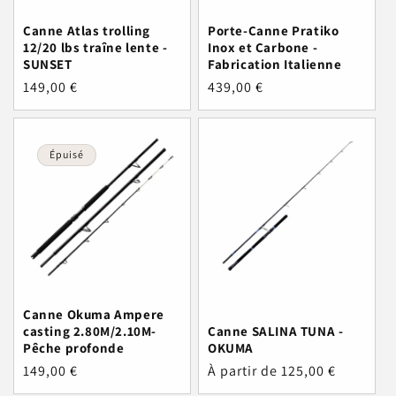
Canne Atlas trolling
Porte-Canne Pratiko
12/20 lbs traîne lente -
Inox et Carbone -
SUNSET
Fabrication Italienne
Prix
149,00 €
Prix
439,00 €
habituel
habituel
Épuisé
Canne Okuma Ampere
casting 2.80M/2.10M-
Canne SALINA TUNA -
Pêche profonde
OKUMA
Prix
149,00 €
Prix
À partir de 125,00 €
habituel
habituel