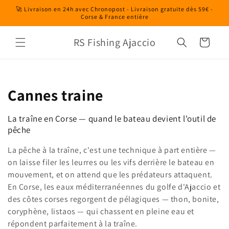
et
🚀 Livraison en 24h avec Chronopost - Livraison gratuite dès 59€ -
passer
Corse & France entière
au
contenu
RS Fishing Ajaccio
Panier
C
Cannes traine
o
La traîne en Corse — quand le bateau devient l'outil de
l
pêche
l
La pêche à la traîne, c'est une technique à part entière —
on laisse filer les leurres ou les vifs derrière le bateau en
e
mouvement, et on attend que les prédateurs attaquent.
En Corse, les eaux méditerranéennes du golfe d'Ajaccio et
c
des côtes corses regorgent de pélagiques — thon, bonite,
t
coryphène, listaos — qui chassent en pleine eau et
répondent parfaitement à la traîne.