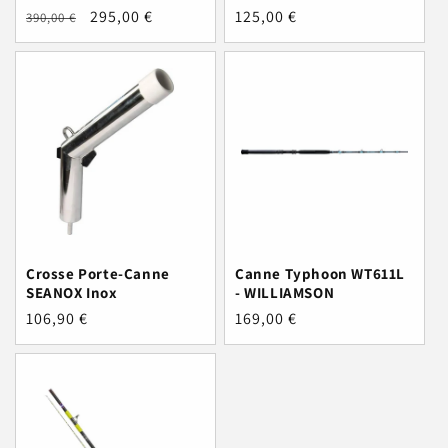
Prix
Prix
295,00 €
Prix
125,00 €
390,00 €
habituel
promotionnel
habituel
Crosse Porte-Canne
Canne Typhoon WT611L
SEANOX Inox
- WILLIAMSON
Prix
106,90 €
Prix
169,00 €
habituel
habituel