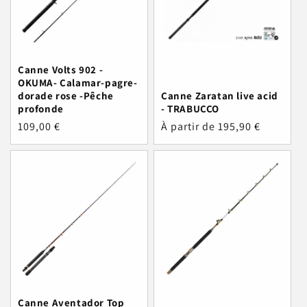
Canne Volts 902 -
OKUMA- Calamar-pagre-
dorade rose -Pêche
Canne Zaratan live acid
profonde
- TRABUCCO
Prix
109,00 €
Prix
À partir de 195,90 €
habituel
habituel
Canne Aventador Top