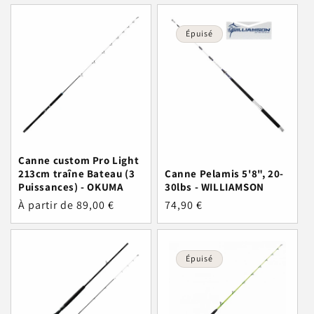
Épuisé
Canne custom Pro Light
213cm traîne Bateau (3
Canne Pelamis 5'8", 20-
Puissances) - OKUMA
30lbs - WILLIAMSON
Prix
À partir de 89,00 €
Prix
74,90 €
habituel
habituel
Épuisé