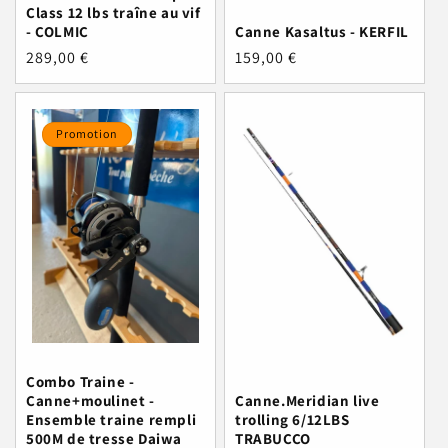
Class 12 lbs traîne au vif
- COLMIC
Canne Kasaltus - KERFIL
Prix
289,00 €
Prix
159,00 €
habituel
habituel
Promotion
Combo Traine -
Canne+moulinet -
Canne.Meridian live
Ensemble traine rempli
trolling 6/12LBS
500M de tresse Daiwa
TRABUCCO