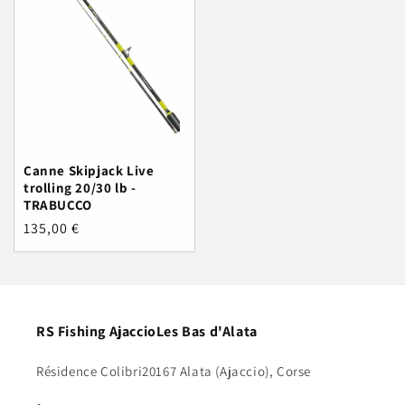
Canne Skipjack Live
trolling 20/30 lb -
TRABUCCO
Prix
135,00 €
habituel
RS Fishing AjaccioLes Bas d'Alata
Résidence Colibri20167 Alata (Ajaccio), Corse