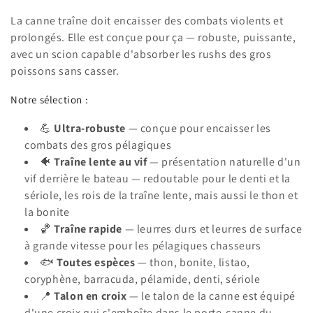
i
La canne traîne doit encaisser des combats violents et
o
prolongés. Elle est conçue pour ça — robuste, puissante,
avec un scion capable d'absorber les rushs des gros
n
poissons sans casser.
:
Notre sélection :
💪
Ultra-robuste
— conçue pour encaisser les
combats des gros pélagiques
🐠
Traîne lente au vif
— présentation naturelle d'un
vif derrière le bateau — redoutable pour le denti et la
sériole, les rois de la traîne lente, mais aussi le thon et
la bonite
🏀
Traîne rapide
— leurres durs et leurres de surface
à grande vitesse pour les pélagiques chasseurs
🐟
Toutes espèces
— thon, bonite, listao,
coryphène, barracuda, pélamide, denti, sériole
📍
Talon en croix
— le talon de la canne est équipé
d'une croix qui s'emboîte dans le porte-canne du